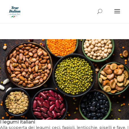
I legumi italiani
Alla scoperta dei legumi: ceci, fagioli, lenticchie, piselli e fave. I