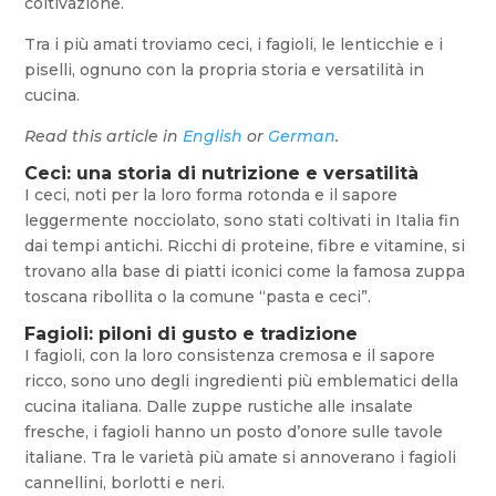
coltivazione.
Tra i più amati troviamo ceci, i fagioli, le lenticchie e i
piselli, ognuno con la propria storia e versatilità in
cucina.
Read this article in
English
or
German
.
Ceci: una storia di nutrizione e versatilità
I ceci, noti per la loro forma rotonda e il sapore
leggermente nocciolato, sono stati coltivati in Italia fin
dai tempi antichi. Ricchi di proteine, fibre e vitamine, si
trovano alla base di piatti iconici come la famosa zuppa
toscana ribollita o la comune “pasta e ceci”.
Fagioli: piloni di gusto e tradizione
I fagioli, con la loro consistenza cremosa e il sapore
ricco, sono uno degli ingredienti più emblematici della
cucina italiana. Dalle zuppe rustiche alle insalate
fresche, i fagioli hanno un posto d’onore sulle tavole
italiane. Tra le varietà più amate si annoverano i fagioli
cannellini, borlotti e neri.