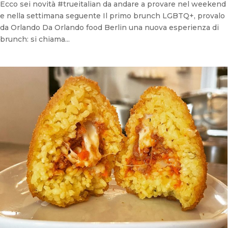
Ecco sei novità #trueitalian da andare a provare nel weekend
e nella settimana seguente Il primo brunch LGBTQ+, provalo
da Orlando Da Orlando food Berlin una nuova esperienza di
brunch: si chiama...