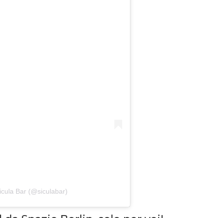
icula Bar (@siculabar)