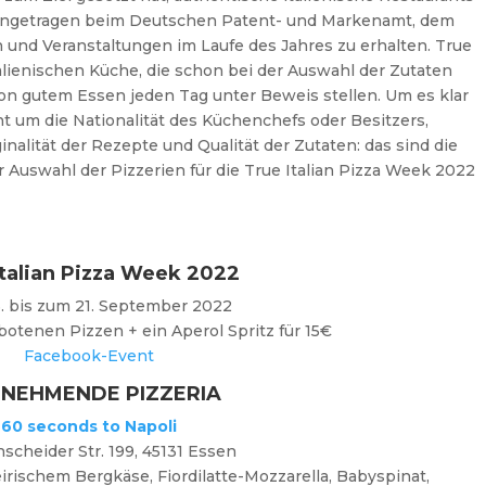
eingetragen beim Deutschen Patent- und Markenamt, dem
n und Veranstaltungen im Laufe des Jahres zu erhalten. True
italienischen Küche, die schon bei der Auswahl der Zutaten
on gutem Essen jeden Tag unter Beweis stellen. Um es klar
cht um die Nationalität des Küchenchefs oder Besitzers,
nalität der Rezepte und Qualität der Zutaten: das sind die
r Auswahl der Pizzerien für die True Italian Pizza Week 2022
Italian Pizza Week 2022
. bis zum 21. September 2022
botenen Pizzen + ein Aperol Spritz für 15€
Facebook-Event
LNEHMENDE PIZZERIA
60 seconds to Napoli
scheider Str. 199, 45131 Essen
irischem Bergkäse, Fiordilatte-Mozzarella, Babyspinat,