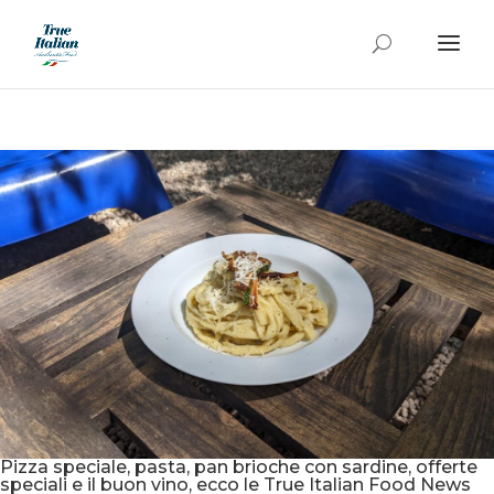
Pizza speciale, pasta, pan brioche con sardine, offerte
speciali e il buon vino, ecco le True Italian Food News