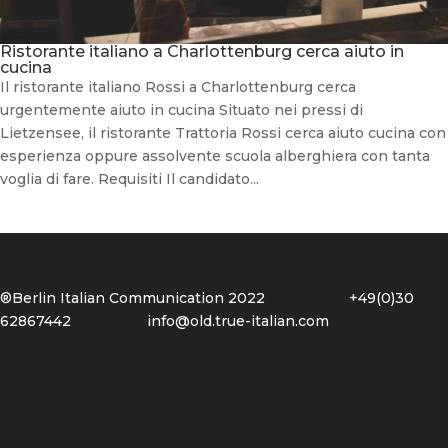
Ristorante italiano a Charlottenburg cerca aiuto in
cucina
Il ristorante italiano Rossi a Charlottenburg cerca
urgentemente aiuto in cucina Situato nei pressi di
Lietzensee, il ristorante Trattoria Rossi cerca aiuto cucina con
esperienza oppure assolvente scuola alberghiera con tanta
voglia di fare. Requisiti Il candidato...
®Berlin Italian Communication 2022 +49(0)30
62867442
info@old.true-italian.com