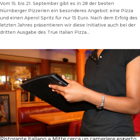
Vom 15. bis 21. September gibt es in 28 der besten
Nürnberger Pizzerien ein besonderes Angebot: eine Pizza
und einen Aperol Spritz für nur 15 Euro. Nach dem Erfolg des
letzten Jahres präsentieren wir diese Initiative auch bei der
dritten Ausgabe des True Italian Pizza...
Ristorante italiano a Mitte cerca un cameriere esperto