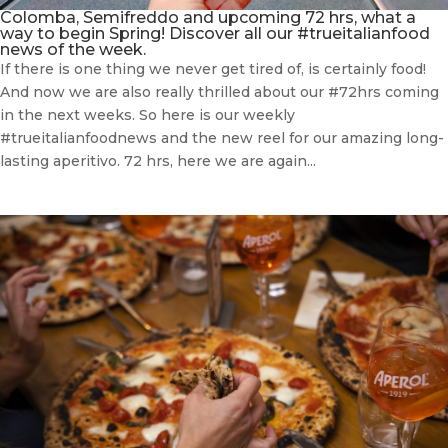
Colomba, Semifreddo and upcoming 72 hrs, what a
way to begin Spring! Discover all our #trueitalianfood
news of the week.
If there is one thing we never get tired of, is certainly food!
And now we are also really thrilled about our #72hrs coming
in the next weeks. So here is our weekly
#trueitalianfoodnews and the new reel for our amazing long-
lasting aperitivo. 72 hrs, here we are again...