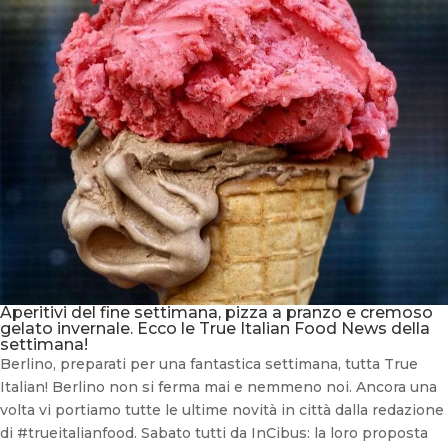
Aperitivi del fine settimana, pizza a pranzo e cremoso
gelato invernale. Ecco le True Italian Food News della
settimana!
Berlino, preparati per una fantastica settimana, tutta True
Italian! Berlino non si ferma mai e nemmeno noi. Ancora una
volta vi portiamo tutte le ultime novità in città dalla redazione
di #trueitalianfood. Sabato tutti da InCibus: la loro proposta