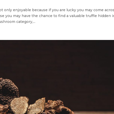
t only enjoyable because if you are lucky you may come acros
e you may have the chance to find a valuable truffle hidden i
shroom category,...