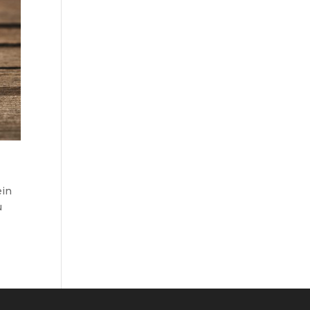
ein
u