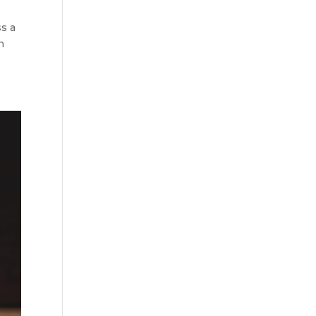
s a
n