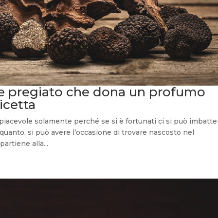
nte pregiato che dona un profumo
icetta
piacevole solamente perché se si è fortunati ci si può imbatte
quanto, si può avere l’occasione di trovare nascosto nel
artiene alla...