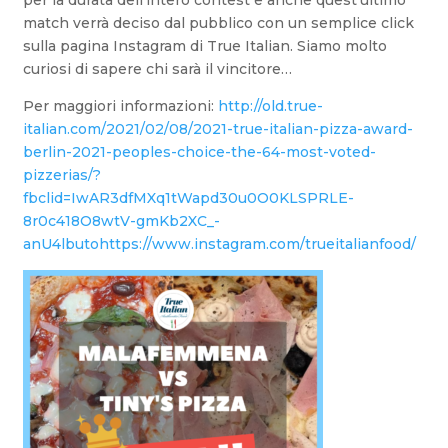
per la durata dell’intero contest e anche quest’ultimo
match verrà deciso dal pubblico con un semplice click
sulla pagina Instagram di True Italian. Siamo molto
curiosi di sapere chi sarà il vincitore…
Per maggiori informazioni:
http://old.true-
italian.com/2021/02/08/2021-true-italian-pizza-award-
berlin-2021-peoples-choice-the-64-most-voted-
pizzerias/?
fbclid=IwAR3dfMXq1tWapd30u0O0KLSPRLE-
8r0c418O8wtV-gmKb2XC_-
anU4lbutohttps://www.instagram.com/trueitalianfood/