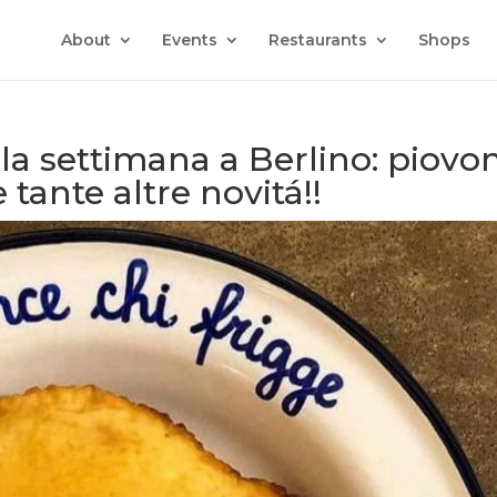
About
Events
Restaurants
Shops
lla settimana a Berlino: piovo
 tante altre novitá!!