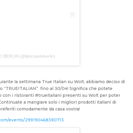
O BERLIN (@ilpizzaioloberlin)
urante la settimana True Italian su Wolt, abbiamo deciso di
nto “TRUEITALIAN” fino al 30/04!
Significa che potete
o con i ristoranti #trueitaliani presenti su Wolt per poter
Continuate a mangiare solo i migliori prodotti italiani di
i preferiti comodamente da casa vostra!
.com/events/299190468390713