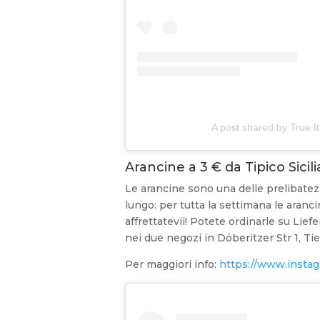
A post shared by True It
Arancine a 3 € da Tipico Sicil
Le arancine sono una delle prelibatez
lungo: per tutta la settimana le arancin
affrettatevii! Potete ordinarle su Li
nei due negozi in Döberitzer Str 1, T
Per maggiori info:
https://www.instagr