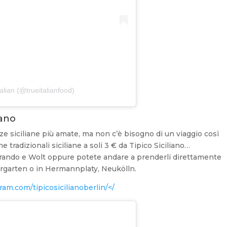
alian (@trueitalianfood)
iano
ze siciliane più amate, ma non c’è bisogno di un viaggio così
e tradizionali siciliane a soli 3 € da Tipico Siciliano…
eferando e Wolt oppure potete andare a prenderli direttamente
iergarten o in Hermannplaty, Neukölln.
am.com/tipicosicilianoberlin/</