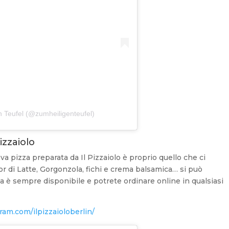
n Teufel (@zumheiligenteufel)
izzaiolo
va pizza preparata da Il Pizzaiolo è proprio quello che ci
ior di Latte, Gorgonzola, fichi e crema balsamica… si può
na è sempre disponibile e potrete ordinare online in qualsiasi
am.com/ilpizzaioloberlin/