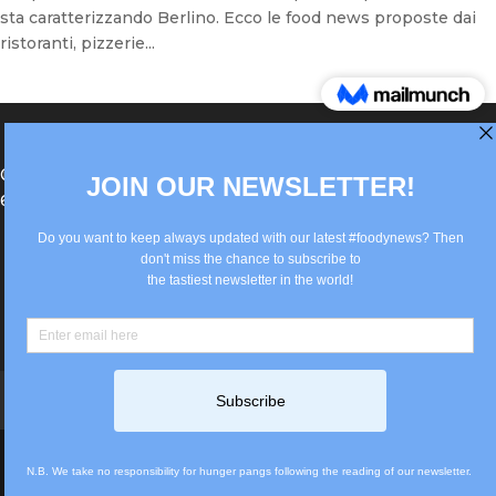
sta caratterizzando Berlino. Ecco le food news proposte dai
ristoranti, pizzerie...
®Berlin Italian Communication 2022 +49(0)30
62867442
info@old.true-italian.com
Impressum
Privacy Policy