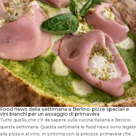
Food news della settimana a Berlino: pizze speciali e
vini bianchi per un assaggio di primavera
Tutto quello che c’è da sapere sulla cucina italiana a Berlino
questa settimana. Questa settimana le food news sono legate
alla pizza e al vino, in sintonia con la precoce primavera che