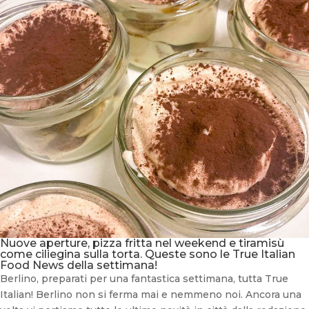
Nuove aperture, pizza fritta nel weekend e tiramisù
come ciliegina sulla torta. Queste sono le True Italian
Food News della settimana!
Berlino, preparati per una fantastica settimana, tutta True
Italian! Berlino non si ferma mai e nemmeno noi. Ancora una