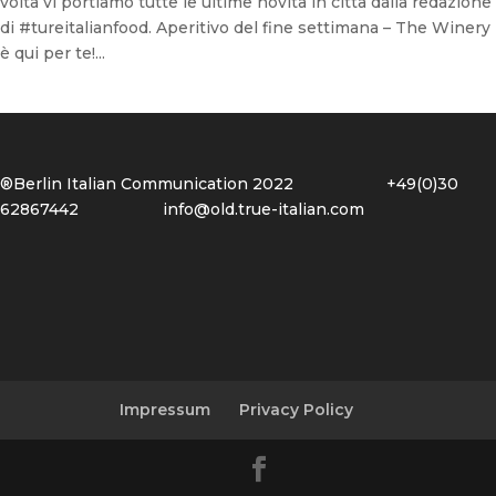
volta vi portiamo tutte le ultime novità in città dalla redazione
di #tureitalianfood. Aperitivo del fine settimana – The Winery
è qui per te!...
®Berlin Italian Communication 2022 +49(0)30
62867442
info@old.true-italian.com
Impressum
Privacy Policy