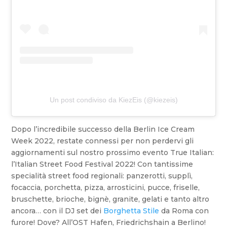
Un post condiviso da KiezEis (@kiezeis)
Dopo l’incredibile successo della Berlin Ice Cream
Week 2022, restate connessi per non perdervi gli
aggiornamenti sul nostro prossimo evento True Italian:
l’Italian Street Food Festival 2022! Con tantissime
specialità street food regionali: panzerotti, supplì,
focaccia, porchetta, pizza, arrosticini, pucce, friselle,
bruschette, brioche, bignè, granite, gelati e tanto altro
ancora… con il DJ set dei
Borghetta Stile
da Roma con
furore! Dove? All’OST Hafen, Friedrichshain a Berlino!