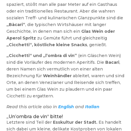
spaziert, stößt man alle paar Meter auf ein Gasthaus
oder ein traditionelles Restaurant. Aber die wahren
sozialen Treff- und kulinarischen Glanzpunkte sind die
„Bàcari“
, die typischen Wirtshäuser mit langer
Geschichte, in denen man sich ein
Glas Wein oder
Aperol Spritz
zu Gemüte führt und gleichzeitig
„Cicchetti“, köstliche kleine Snacks
, genießt.
„Cicchetti“ und „l’ombra di vin”
(ein Gläschen Wein)
sind die Vorläufer des modernen Aperitifs. Die
Bacari
,
deren Namen sich vermutlich von einer alten
Bezeichnung für
Weinhändler
ableitet, waren und sind
Orte, an denen Venezianer und Reisende sich treffen,
um bei einem Glas Wein zu plaudern und ein paar
Cicchetti zu ergattern.
Read this article also in
English
and
Italian
„Un’ombra de vin“ bitte!
Letztere sind Teil der
Esskultur der Stadt.
Es handelt
sich dabei um kleine, delikate Kostproben von lokalen