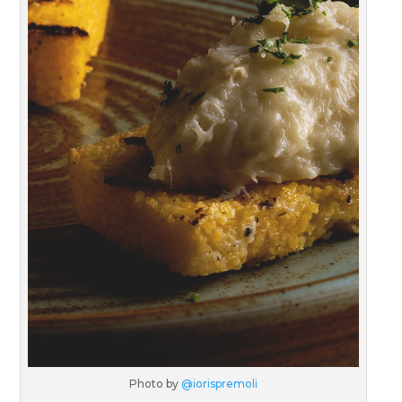
Photo by
@iorispremoli