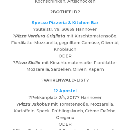
Kochschinken, Artischocken
?BOTHFELD?
Spesso Pizzeria & Kitchen Bar
?Sutelstr. 79, 30659 Hannover
?
Pizza Verdura Grigliata
mit Kirschtomatensoße,
Fiordilatte-Mozzarella, gegrilltem Gemüse, Olivenöl,
Knoblauch
ODER
?
Pizza Sicilia
mit Kirschtomatensoße, Fiordilatte-
Mozzarella, Sardellen, Oliven, Kapern
?
VAHRENWALD-LIST
?
12 Apostel
?Pelikanplatz 2/4, 30177 Hannover
?
Pizza Jakobus
mit Tomatensoße, Mozzarella,
Kartoffeln, Speck, Frühlingslauch, Crème Fraîche,
Oregano
ODER