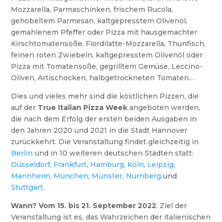
Mozzarella, Parmaschinken, frischem Rucola,
gehobeltem Parmesan, kaltgepresstem Olivenöl,
gemahlenem Pfeffer oder Pizza mit hausgemachter
Kirschtomatensoße, Fiordilatte-Mozzarella, Thunfisch,
feinen roten Zwiebeln, kaltgepresstem Olivenöl oder
Pizza mit Tomatensoße, gegrilltem Gemüse, Leccino-
Oliven, Artischocken, halbgetrockneten Tomaten…
Dies und vieles mehr sind die köstlichen Pizzen, die
auf der
True Italian Pizza Week
angeboten werden,
die nach dem Erfolg der ersten beiden Ausgaben in
den Jahren 2020 und 2021 in die Stadt Hannover
zurückkehrt. Die Veranstaltung findet gleichzeitig in
Berlin
und in 10 weiteren deutschen Städten statt:
Düsseldorf
,
Frankfurt
,
Hamburg
,
Köln
,
Leipzig
,
Mannheim
,
München
,
Münster
,
Nürnberg
und
Stuttgart
.
Wann?
Vom 15. bis 21. September 2022
. Ziel der
Veranstaltung ist es, das Wahrzeichen der italienischen