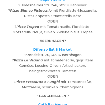
?Hildesheimer Str. 246, 30519 Hannover
?
Pizza Bianca Pistacchio
mit Fiordilatte-Mozzarella,
Pistazienpesto, Stracciatella-Käse
ODER
?
Pizza Tropea
mit Tomatensoße, Fiordilatte-
Mozzarella, Nduja, Oliven, Zwiebeln aus Tropea
?ISERNHAGEN?
Difonzo Eat & Market
?Krendelstr. 26, 30916 Isernhagen
?
Pizza La Vegana
mit Tomatensoße, gegrilltem
Gemüse, Leccino-Oliven, Artischocken,
halbgetrockneten Tomaten
ODER
?
Pizza Prosciutto e Funghi
mit Tomatensoße,
Mozzarella, Schinken, Champignons
?
LANGENHAGEN
?
Cafè Bar Vanino