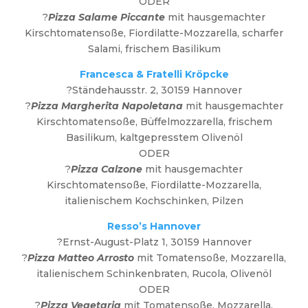
ODER
?
Pizza Salame Piccante
mit hausgemachter
Kirschtomatensoße, Fiordilatte-Mozzarella, scharfer
Salami, frischem Basilikum
Francesca & Fratelli Kröpcke
?Ständehausstr. 2, 30159 Hannover
?
Pizza Margherita Napoletana
mit hausgemachter
Kirschtomatensoße, Büffelmozzarella, frischem
Basilikum, kaltgepresstem Olivenöl
ODER
?
Pizza Calzone
mit hausgemachter
Kirschtomatensoße, Fiordilatte-Mozzarella,
italienischem Kochschinken, Pilzen
Resso’s Hannover
?Ernst-August-Platz 1, 30159 Hannover
?
Pizza Matteo Arrosto
mit Tomatensoße, Mozzarella,
italienischem Schinkenbraten, Rucola, Olivenöl
ODER
?
Pizza Vegetaria
mit Tomatensoße, Mozzarella,