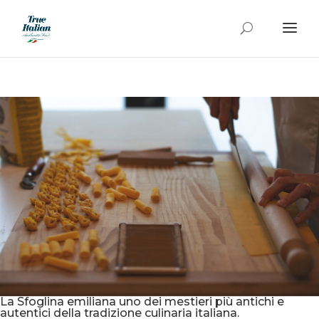
La Sfoglina emiliana uno dei mestieri più antichi e
autentici della tradizione culinaria italiana.