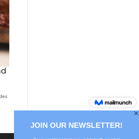
nd
 des