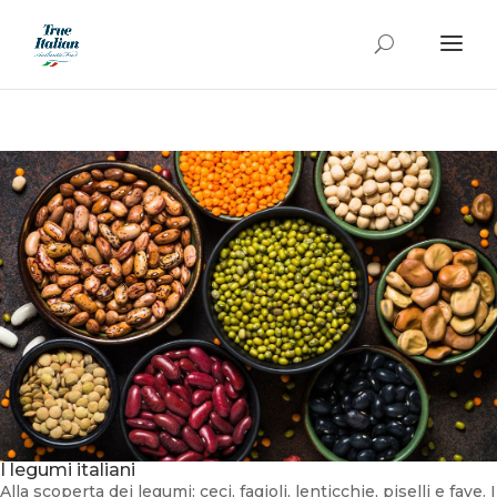
I legumi italiani
Alla scoperta dei legumi: ceci, fagioli, lenticchie, piselli e fave. I