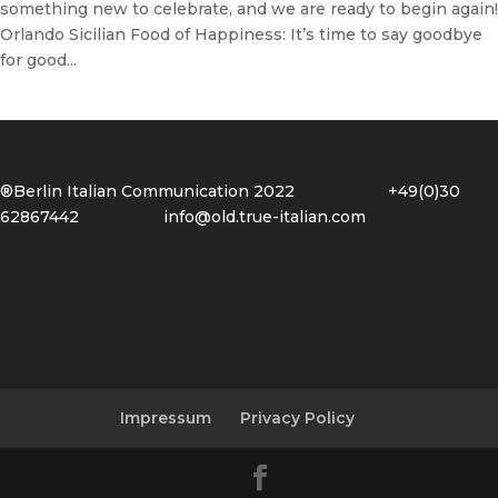
something new to celebrate, and we are ready to begin again!
Orlando Sicilian Food of Happiness: It’s time to say goodbye
for good...
®Berlin Italian Communication 2022 +49(0)30
62867442
info@old.true-italian.com
Impressum
Privacy Policy