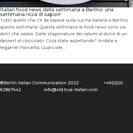
Italian food news della settimana a Berlino: una
settimana ricca di sapori!
Tutto quello che c’è da sapere sulla cucina italiana a Berlino
questa settimana. Questa settimana le food news sono sia
dolci che salate. Dalle stagionature dei salumi al dolce di un
dessert al cioccolato. Cosa state aspettando? Andate a
leggerle! Pancetta, Guanciale...
®Berlin Italian Communication 2022 +49(0)30
62867442
info@old.true-italian.com