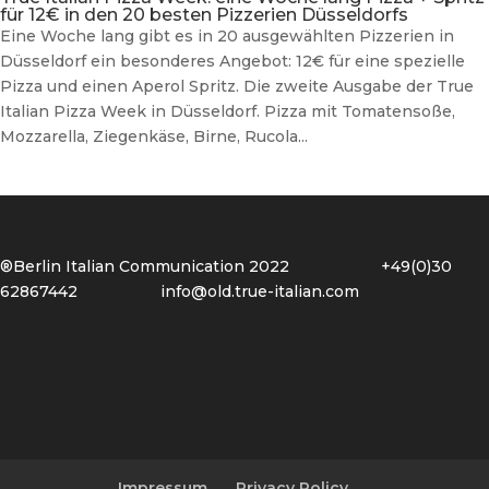
für 12€ in den 20 besten Pizzerien Düsseldorfs
Eine Woche lang gibt es in 20 ausgewählten Pizzerien in
Düsseldorf ein besonderes Angebot: 12€ für eine spezielle
Pizza und einen Aperol Spritz. Die zweite Ausgabe der True
Italian Pizza Week in Düsseldorf. Pizza mit Tomatensoße,
Mozzarella, Ziegenkäse, Birne, Rucola...
®Berlin Italian Communication 2022 +49(0)30
62867442
info@old.true-italian.com
Impressum
Privacy Policy