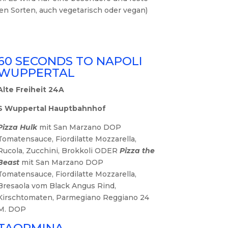
 Sorten, auch vegetarisch oder vegan)
60 SECONDS TO NAPOLI
WUPPERTAL
Alte Freiheit 24A
S Wuppertal Hauptbahnhof
Pizza Hulk
mit San Marzano DOP
Tomatensauce, Fiordilatte Mozzarella,
Rucola, Zucchini, Brokkoli ODER
Pizza the
Beast
mit San Marzano DOP
Tomatensauce, Fiordilatte Mozzarella,
Bresaola vom Black Angus Rind,
Kirschtomaten, Parmegiano Reggiano 24
M. DOP
TAORMINA