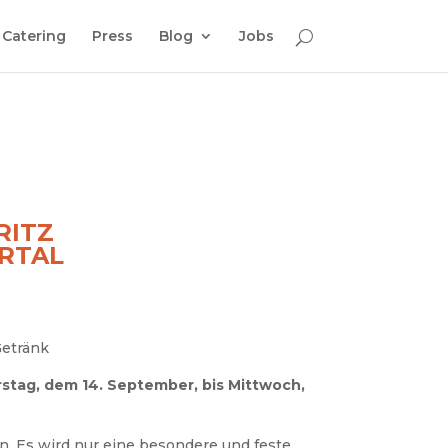
Catering
Press
Blog
Jobs
RITZ
ERTAL
Getränk
stag, dem 14. September, bis Mittwoch,
. Es wird nur eine besondere und feste