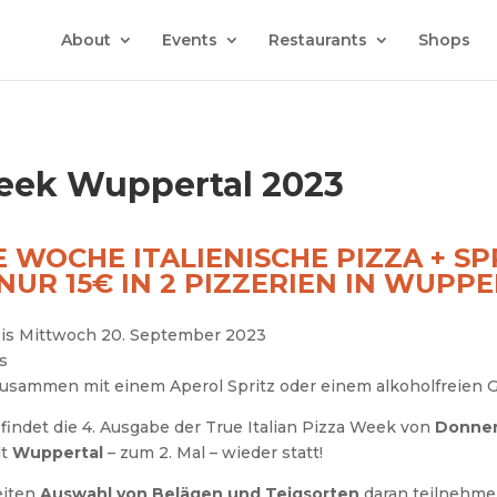
About
Events
Restaurants
Shops
Week Wuppertal 2023
E WOCHE ITALIENISCHE PIZZA + SP
NUR 15€ IN 2 PIZZERIEN IN WUPP
bis Mittwoch 20. September 2023
s
 zusammen mit einem Aperol Spritz oder einem alkoholfreien 
findet die 4. Ausgabe der True Italian Pizza Week von
Donner
dt
Wuppertal
– zum 2. Mal – wieder statt!
eiten
Auswahl von Belägen und Teigsorten
daran teilnehmen