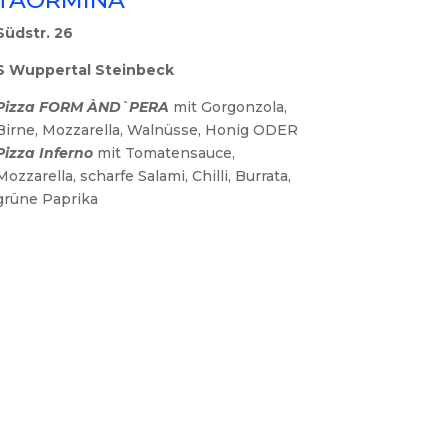
Südstr. 26
S Wuppertal Steinbeck
Pizza FORM ÀND`PERA
mit Gorgonzola,
Birne, Mozzarella, Walnüsse, Honig ODER
Pizza Inferno
mit Tomatensauce,
Mozzarella, scharfe Salami, Chilli, Burrata,
grüne Paprika