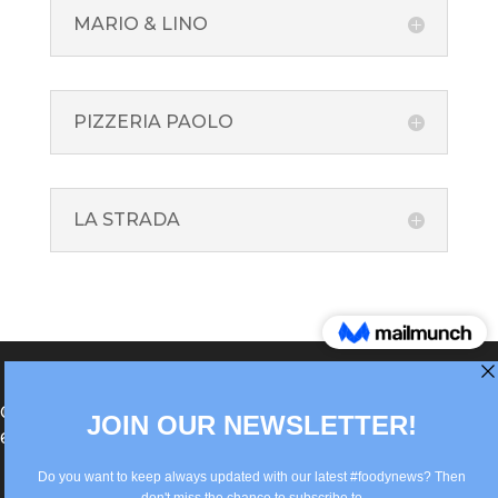
MARIO & LINO
PIZZERIA PAOLO
LA STRADA
®Berlin Italian Communication 2022 +49(0)30
62867442
info@old.true-italian.com