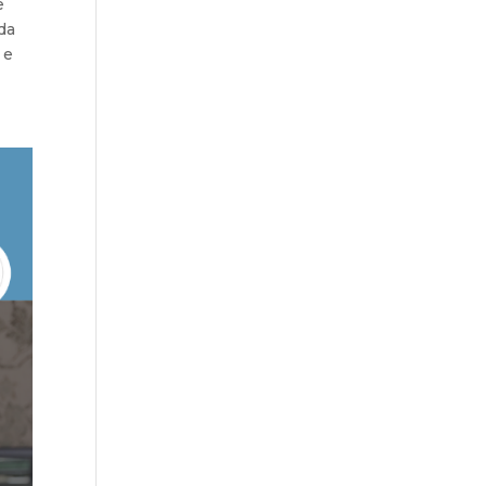
e
da
 e