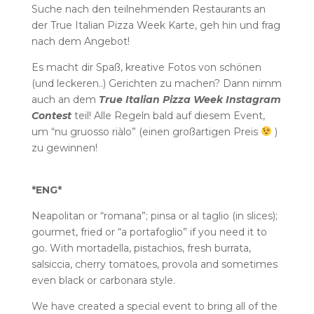
Suche nach den teilnehmenden Restaurants an
der True Italian Pizza Week Karte, geh hin und frag
nach dem Angebot!
Es macht dir Spaß, kreative Fotos von schönen
(und leckeren..) Gerichten zu machen? Dann nimm
auch an dem
True Italian Pizza Week Instagram
Contest
teil! Alle Regeln bald auf diesem Event,
um “nu gruosso riàlo” (einen großartigen Preis
)
zu gewinnen!
*ENG*
Neapolitan or “romana”; pinsa or al taglio (in slices);
gourmet, fried or “a portafoglio” if you need it to
go. With mortadella, pistachios, fresh burrata,
salsiccia, cherry tomatoes, provola and sometimes
even black or carbonara style.
We have created a special event to bring all of the