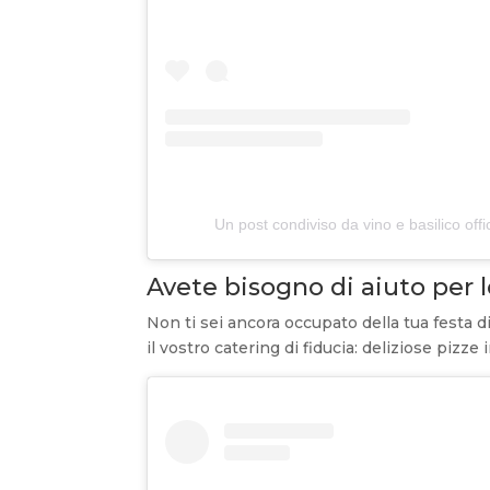
Un post condiviso da vino e basilico offic
Avete bisogno di aiuto per 
Non ti sei ancora occupato della tua festa 
il vostro catering di fiducia: deliziose pizze i