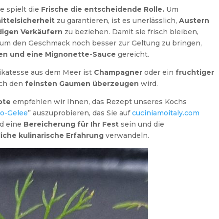
e spielt die
Frische die entscheidende Rolle.
Um
ttelsicherheit
zu garantieren, ist es unerlässlich,
Austern
digen Verkäufern
zu beziehen. Damit sie frisch bleiben,
um den Geschmack noch besser zur Geltung zu bringen,
en und eine Mignonette-Sauce
gereicht.
likatesse aus dem Meer ist
Champagner
oder ein
fruchtiger
uch den
feinsten Gaumen überzeugen
wird.
ote
empfehlen wir Ihnen, das Rezept unseres Kochs
co-Gelee
” auszuprobieren, das Sie auf
cuciniamoitaly.com
d eine
Bereicherung für Ihr Fest
sein und die
che kulinarische Erfahrung
verwandeln.