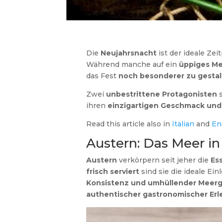
Die
Neujahrsnacht
ist der ideale Ze
Während manche auf ein
üppiges Me
das Fest
noch besonderer zu gestal
Zwei
unbestrittene Protagonisten
s
ihren
einzigartigen Geschmack und 
Read this article also in
Italian
and
En
Austern: Das Meer i
Austern
verkörpern seit jeher die
Es
frisch serviert
sind sie die ideale Ein
Konsistenz und umhüllender Meer
authentischer gastronomischer Erl