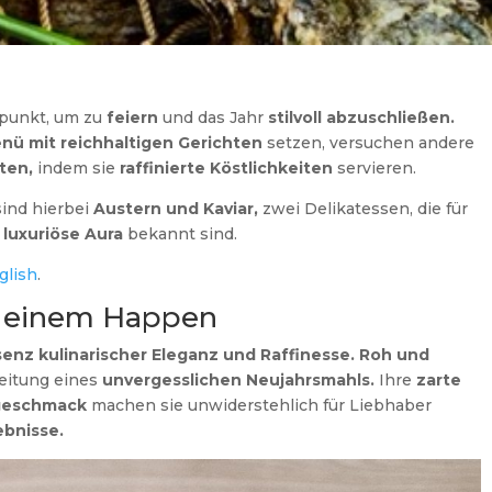
itpunkt, um zu
feiern
und das Jahr
stilvoll abzuschließen.
nü mit reichhaltigen Gerichten
setzen, versuchen andere
ten,
indem sie
raffinierte Köstlichkeiten
servieren.
ind hierbei
Austern und Kaviar,
zwei Delikatessen, die für
luxuriöse Aura
bekannt sind.
glish
.
n einem Happen
senz kulinarischer Eleganz und Raffinesse.
Roh und
leitung eines
unvergesslichen Neujahrsmahls.
Ihre
zarte
geschmack
machen sie unwiderstehlich für Liebhaber
ebnisse.